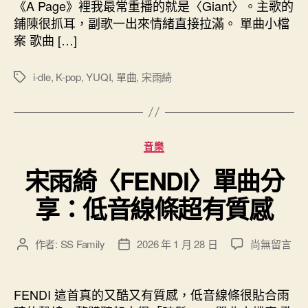
者
佈
《A Page》裡我最常重播的就是〈Giant〉。主歌的
〈Giant〉
日
鋪陳很抓耳，副歌一出來情緒直接拉滿。 單曲小檔
單
期
案 歌曲 […]
曲
分
享：
i-dle
,
K-pop
,
YUQI
,
單曲
,
宋雨綺
標
情
籤
緒
拉
滿
分
音樂
的
類
那
宋雨綺〈FENDI〉單曲分
首〉
中
享：低音線條超有質感
在
作者:
SS Family
2026 年 1 月 28 日
尚無留言
文
文
〈宋
章
章
雨
作
發
綺
者
佈
FENDI 這首真的又酷又有質感，低音線條很貼合雨
〈FENDI〉
日