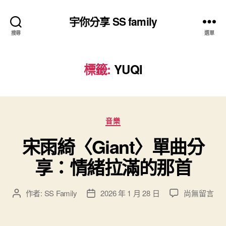
宇你分享 SS family
搜尋
選單
標籤:
YUQI
分
音樂
類
宋雨綺〈Giant〉單曲分
享：情緒拉滿的那首
在
作者:
SS Family
2026 年 1 月 28 日
尚無留言
文
文
〈宋
章
章
雨
作
發
綺