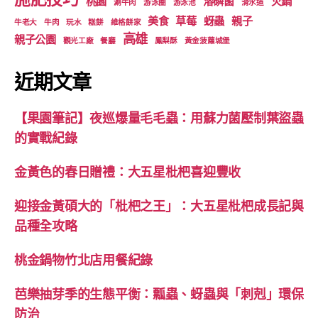
桃園
溶磷菌
火鍋
涮牛肉
游泳圈
游泳池
滑水道
美食
草莓
蚜蟲
親子
牛老大
牛肉
玩水
糕餅
維格餅家
高雄
親子公園
觀光工廠
餐廳
鳳梨酥
黃金菠蘿城堡
近期文章
【果園筆記】夜巡爆量毛毛蟲：用蘇力菌壓制葉盜蟲
的實戰紀錄
金黃色的春日贈禮：大五星枇杷喜迎豐收
迎接金黃碩大的「枇杷之王」：大五星枇杷成長記與
品種全攻略
桃金鍋物竹北店用餐紀錄
芭樂抽芽季的生態平衡：瓢蟲、蚜蟲與「刺剋」環保
防治