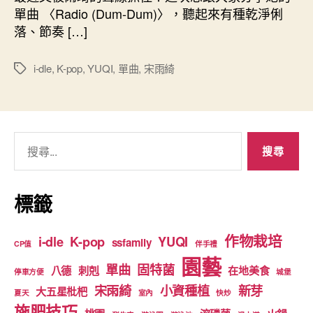
〈Radio
日
單曲 〈Radio (Dum-Dum)〉，聽起來有種乾淨俐
(Dum-
期
落、節奏 […]
Dum)〉
單
曲
i-dle
,
K-pop
,
YUQI
,
單曲
,
宋雨綺
標
分
籤
享：
樂
迷
搜
視
尋
角
推
關
薦〉
鍵
標籤
中
字:
作物栽培
i-dle
K-pop
YUQI
ssfamily
CP值
伴手禮
園藝
單曲
固特菌
八德
刺剋
在地美食
停車方便
城堡
宋雨綺
小資種植
新芽
大五星枇杷
夏天
室內
快炒
施肥技巧