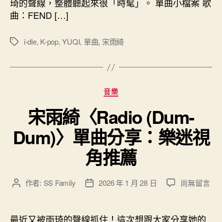
琦的聲線，整體聽起來很「時髦」。 單曲小檔案 歌
單
期
曲：FEND […]
曲
分
享：
i-dle
,
K-pop
,
YUQI
,
單曲
,
宋雨綺
標
低
籤
音
線
條
分
音樂
超
類
有
宋雨綺〈Radio (Dum-
質
感〉
Dum)〉單曲分享：樂迷視
中
角推薦
在
作者:
SS Family
2026 年 1 月 28 日
尚無留言
文
文
〈宋
章
章
雨
作
發
綺
者
佈
最近又被雨琦的聲線抓住！這次想跟大家分享她的