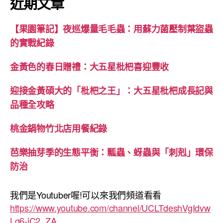
近期文章
【果園筆記】夜巡爆量毛毛蟲：用蘇力菌壓制葉盜蟲
的實戰紀錄
金黃色的春日贈禮：大五星枇杷喜迎豐收
迎接金黃碩大的「枇杷之王」：大五星枇杷成長記與
品種全攻略
桃金鍋物竹北店用餐紀錄
芭樂抽芽季的生態平衡：瓢蟲、蚜蟲與「刺剋」環保
防治
我們是Youtuber喔!可以來我們頻道看看
https://www.youtube.com/channel/UCLTdeshVgIdvw
Lg6-iC2_ZA