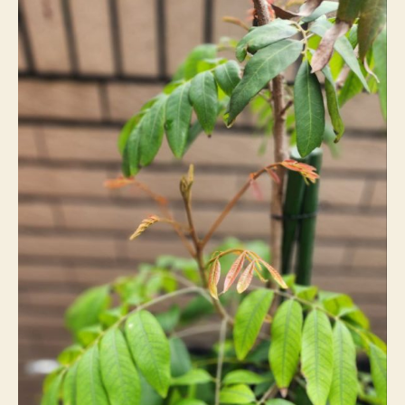
者
佈
實
日
測
期
心
得：
從
葉
況
到
新
芽
的
變
化〉
中