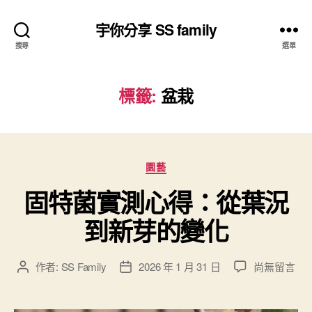
宇你分享 SS family
搜尋
選單
標籤:
盆栽
分
園藝
類
固特菌實測心得：從葉況
到新芽的變化
在
作者:
SS Family
2026 年 1 月 31 日
尚無留言
文
文
〈固
章
章
特
作
發
菌