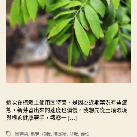
這次在植栽上使用固特菌，是因為近期葉況有些疲
態，新芽冒出來的速度也偏慢。我想先從土壤環境
與根系健康著手，觀察一 […]
固特菌
,
新芽
,
植栽
,
海藻精
,
盆栽
,
養護
標