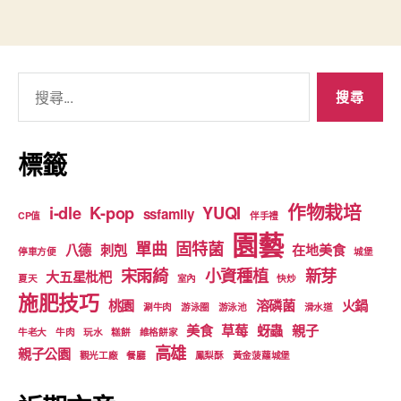
籤
搜
尋
關
鍵
標籤
字:
作物栽培
i-dle
K-pop
YUQI
ssfamily
CP值
伴手禮
園藝
單曲
固特菌
八德
刺剋
在地美食
停車方便
城堡
宋雨綺
小資種植
新芽
大五星枇杷
夏天
室內
快炒
施肥技巧
桃園
溶磷菌
火鍋
涮牛肉
游泳圈
游泳池
滑水道
美食
草莓
蚜蟲
親子
牛老大
牛肉
玩水
糕餅
維格餅家
高雄
親子公園
觀光工廠
餐廳
鳳梨酥
黃金菠蘿城堡