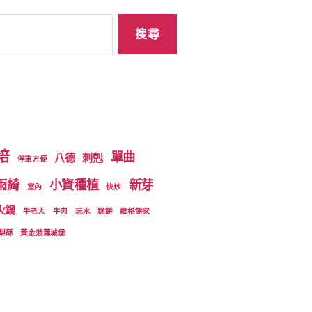
培
單曲
八德
刺剋
停車方便
雨綺
小資種植
新芽
室內
快炒
火鍋
牛老大
牛肉
玩水
糕餅
維格餅家
梨酥
黃金菠蘿城堡