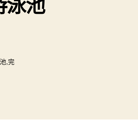
游泳池
池,完