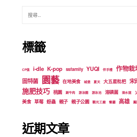
搜
尋
關
鍵
標籤
字:
作物栽
i-dle
K-pop
YUQI
ssfamily
CP值
伴手禮
園藝
固特菌
宋
在地美食
大五星枇杷
城堡
夏天
施肥技巧
桃園
溶磷菌
涮牛肉
游泳圈
游泳池
滑水道
高雄
美食
草莓
蚜蟲
親子
親子公園
觀光工廠
餐廳
鳳
近期文章