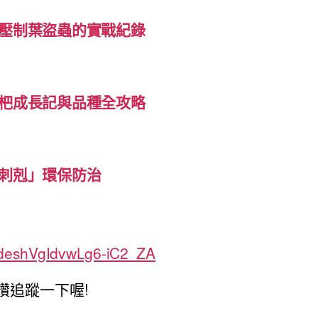
壓制葉盜蟲的實戰紀錄
杷成長記與品種全攻略
刺剋」環保防治
TdeshVgIdvwLg6-iC2_ZA
讚追蹤一下喔!