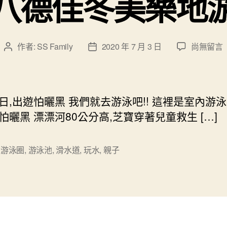
八德佳冬美樂地
在
作者:
SS Family
2020 年 7 月 3 日
尚無留言
文
文
〈桃
章
章
園
作
發
八
者
佈
德
日
日,出遊怕曬黑 我們就去游泳吧!! 這裡是室內游泳
佳
期
怕曬黑 漂漂河80公分高,芝寶穿著兒童救生 […]
冬
美
樂
,
游泳圈
,
游泳池
,
滑水道
,
玩水
,
親子
地
游
泳
池〉
中