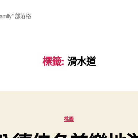
mily" 部落格
標籤:
滑水道
分
桃園
類