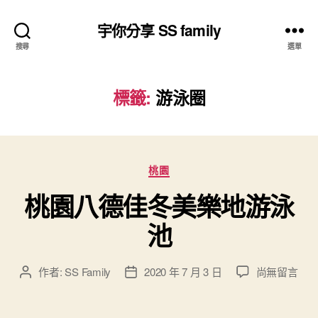
宇你分享 SS family
搜尋
選單
標籤:
游泳圈
分
桃園
類
桃園八德佳冬美樂地游泳
池
在
作者:
SS Family
2020 年 7 月 3 日
尚無留言
文
文
〈桃
章
章
園
作
發
八