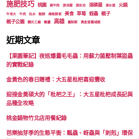
施肥技巧
桃園
溶磷菌
火鍋
涮牛肉
游泳圈
游泳池
滑水道
美食
草莓
蚜蟲
親子
牛老大
牛肉
玩水
糕餅
維格餅家
高雄
親子公園
觀光工廠
餐廳
鳳梨酥
黃金菠蘿城堡
近期文章
【果園筆記】夜巡爆量毛毛蟲：用蘇力菌壓制葉盜蟲
的實戰紀錄
金黃色的春日贈禮：大五星枇杷喜迎豐收
迎接金黃碩大的「枇杷之王」：大五星枇杷成長記與
品種全攻略
桃金鍋物竹北店用餐紀錄
芭樂抽芽季的生態平衡：瓢蟲、蚜蟲與「刺剋」環保