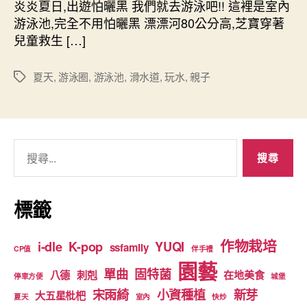
者
佈
炎炎夏日,出遊怕曬黑 我們就去游泳吧!! 這裡是室內
德
日
游泳池,完全不用怕曬黑 漂漂河80公分高,芝寶穿著
佳
期
兒童救生 […]
冬
美
樂
夏天
,
游泳圈
,
游泳池
,
滑水道
,
玩水
,
親子
標
地
籤
游
泳
池〉
搜
中
尋
關
鍵
標籤
字:
作物栽培
i-dle
K-pop
YUQI
ssfamily
CP值
伴手禮
園藝
單曲
固特菌
八德
刺剋
在地美食
停車方便
城堡
宋雨綺
小資種植
新芽
大五星枇杷
夏天
室內
快炒