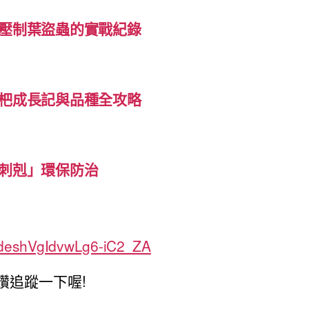
壓制葉盜蟲的實戰紀錄
杷成長記與品種全攻略
刺剋」環保防治
TdeshVgIdvwLg6-iC2_ZA
讚追蹤一下喔!