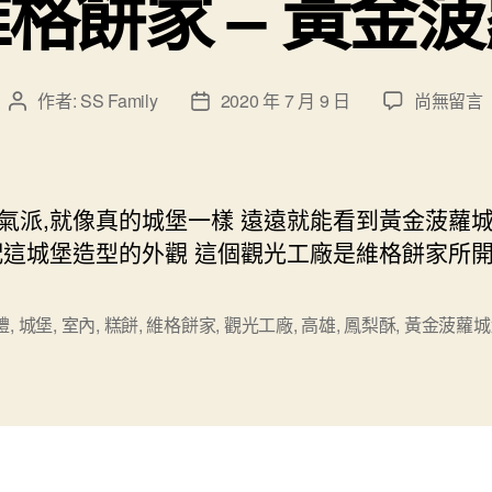
格餅家 – 黃金
在
作者:
SS Family
2020 年 7 月 9 日
尚無留言
文
文
〈高
章
章
雄
作
發
維
者
佈
格
日
氣派,就像真的城堡一樣 遠遠就能看到黃金菠蘿
餅
期
配這城堡造型的外觀 這個觀光工廠是維格餅家所開 
家
–
黃
禮
,
城堡
,
室內
,
糕餅
,
維格餅家
,
觀光工廠
,
高雄
,
鳳梨酥
,
黃金菠蘿城
金
菠
蘿
城
堡〉
中