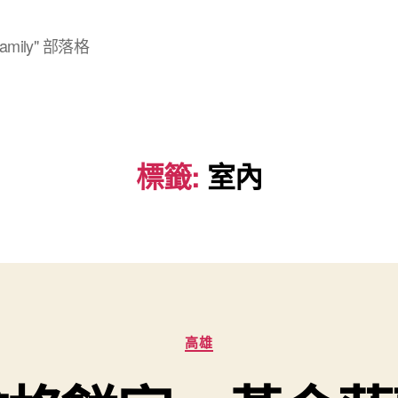
mily" 部落格
標籤:
室內
分
高雄
類