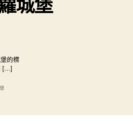
菠蘿城堡
城堡的標
[…]
堡