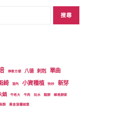
培
單曲
八德
刺剋
停車方便
雨綺
小資種植
新芽
室內
快炒
火鍋
牛老大
牛肉
玩水
糕餅
維格餅家
梨酥
黃金菠蘿城堡