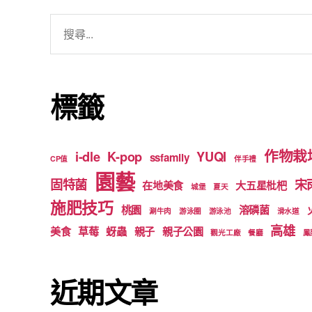
搜
尋
關
鍵
標籤
字:
作物栽
i-dle
K-pop
YUQI
ssfamily
CP值
伴手禮
園藝
固特菌
宋
在地美食
大五星枇杷
城堡
夏天
施肥技巧
桃園
溶磷菌
涮牛肉
游泳圈
游泳池
滑水道
高雄
美食
草莓
蚜蟲
親子
親子公園
觀光工廠
餐廳
鳳
近期文章