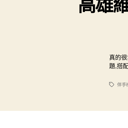
高雄維
真的很
題,搭
伴手
標
籤