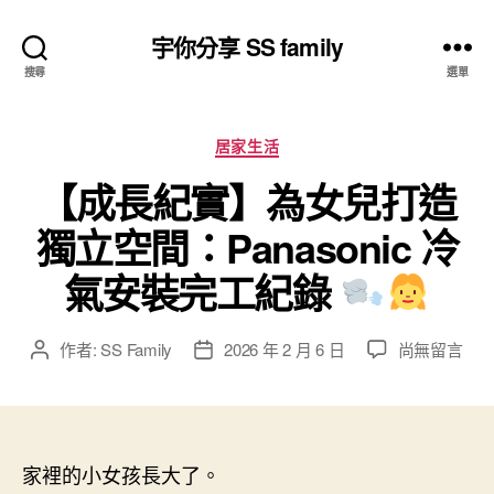
宇你分享 SS family
搜尋
選單
分
居家生活
類
【成長紀實】為女兒打造
獨立空間：Panasonic 冷
氣安裝完工紀錄
在
作者:
SS Family
2026 年 2 月 6 日
尚無留言
文
文
〈【成
章
章
長
作
發
紀
者
佈
實】
日
為
家裡的小女孩長大了。
期
女