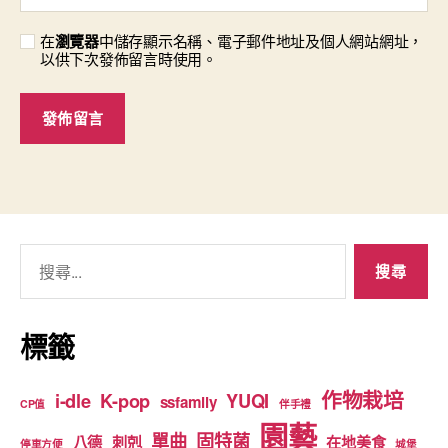
在
瀏覽器
中儲存顯示名稱、電子郵件地址及個人網站網址，
以供下次發佈留言時使用。
搜
尋
關
鍵
標籤
字:
作物栽培
i-dle
K-pop
YUQI
ssfamily
CP值
伴手禮
園藝
單曲
固特菌
八德
刺剋
在地美食
停車方便
城堡