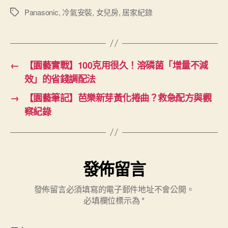
Panasonic
,
冷氣安裝
,
女兒房
,
居家紀錄
標
籤
←
【園藝實戰】100克用很久！溶磷菌「增量不減
效」的省錢調配法
→
【園藝筆記】芭樂新芽黃化捲曲？救急配方與觀
察紀錄
發佈留言
發佈留言必須填寫的電子郵件地址不會公開。
必填欄位標示為
*