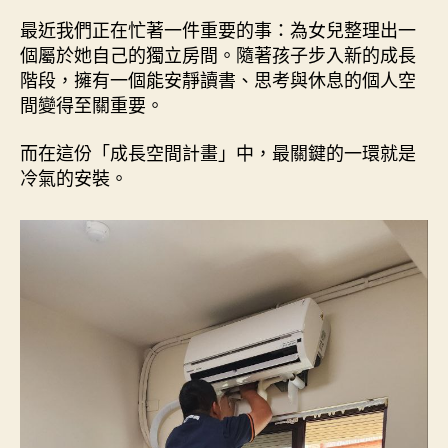
兒
最近我們正在忙著一件重要的事：為女兒整理出一
打
個屬於她自己的獨立房間。隨著孩子步入新的成長
造
階段，擁有一個能安靜讀書、思考與休息的個人空
獨
間變得至關重要。
立
空
而在這份「成長空間計畫」中，最關鍵的一環就是
間：
冷氣的安裝。
Panasonic
冷
氣
安
裝
完
工
紀
錄
〉
中