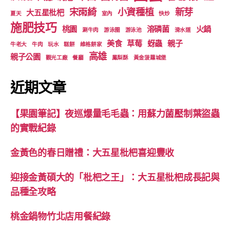
宋雨綺
小資種植
新芽
大五星枇杷
夏天
室內
快炒
施肥技巧
桃園
溶磷菌
火鍋
涮牛肉
游泳圈
游泳池
滑水道
美食
草莓
蚜蟲
親子
牛老大
牛肉
玩水
糕餅
維格餅家
高雄
親子公園
觀光工廠
餐廳
鳳梨酥
黃金菠蘿城堡
近期文章
【果園筆記】夜巡爆量毛毛蟲：用蘇力菌壓制葉盜蟲
的實戰紀錄
金黃色的春日贈禮：大五星枇杷喜迎豐收
迎接金黃碩大的「枇杷之王」：大五星枇杷成長記與
品種全攻略
桃金鍋物竹北店用餐紀錄